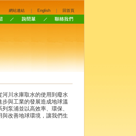
|
|
網站連結
English
回首頁
從河川水庫取水的使用到廢水
進步與工業的發展造成地球溫
系列泵浦並以高效率、環保、
用與改善地球環境，讓我們生