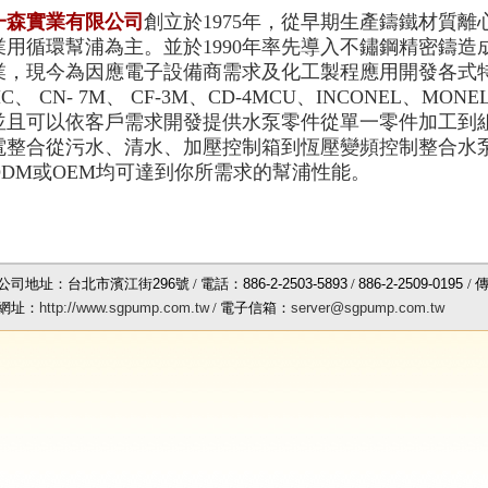
一森實業有限公司
創立於1975年，從早期生產鑄鐵材質
業用循環幫浦為主。並於1990年率先導入不鏽鋼精密鑄
業，現今為因應電子設備商需求及化工製程應用開發各式特
HC、 CN- 7M、 CF-3M、CD-4MCU、INCONEL、M
並且可以依客戶需求開發提供水泵零件從單一零件加工到組
電整合從污水、清水、加壓控制箱到恆壓變頻控制整合水泵
ODM或OEM均可達到你所需求的幫浦性能。
公司地址：台北市濱江街
296
號 / 電話：
886-2-2503-5893
/
886-2-2509-0195
/ 
網址：
http://www.sgpump.com.tw
/ 電子信箱：
server@sgpump.com.tw