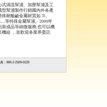
離心式渦流幫浦、加壓幫浦及工
造成型幫浦製作行銷國內外各產
殊耐酸鹼金屬材質如 Ti、
ONEL…等特殊金屬幫浦。2000年
裝成品等細微服務,也可以機
機組 ，並歡迎各業界委託
傳真：
886-2-2509-0229